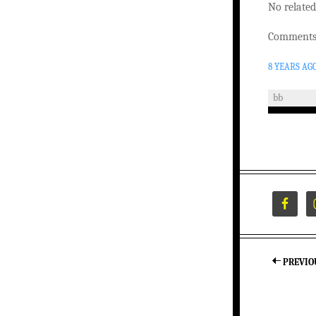
No related
Comments 
8 YEARS AG
bb
PREVIO