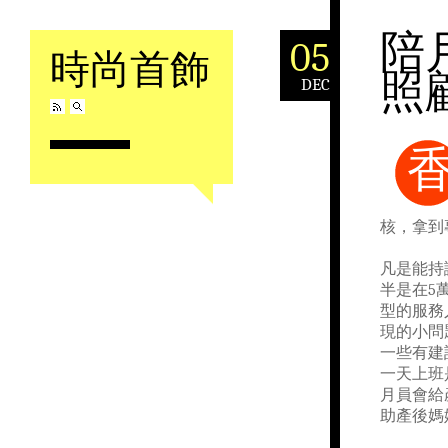
陪
05
時尚首飾
照
DEC
Skip to content
核，拿到
凡是能持
半是在5
型的服務
現的小問
一些有建
一天上班
月員會給
助產後媽