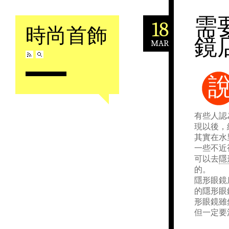
需
18
時尚首飾
鏡
MAR
Skip to content
有些人認
現以後，
其實在水
一些不近
可以去
隱
的。
隱形眼鏡
的隱形眼
形眼鏡雖
但一定要