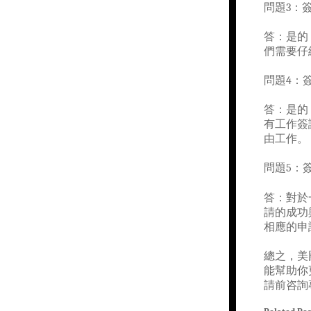
問題3：
答：是的
們需要仔
問題4：
答：是的
有工作簽
由工作。
問題5：
答：對於
請的成功
相應的申
總之，美
能幫助你
請前咨詢