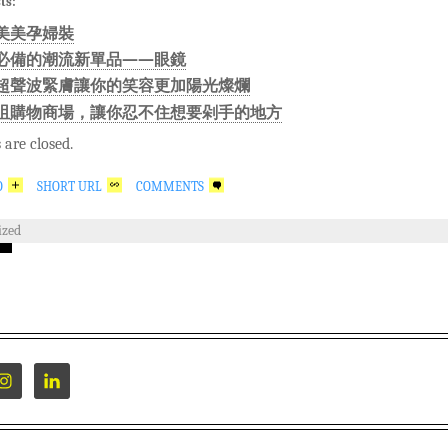
ts:
美美孕婦裝
必備的潮流新單品——眼鏡
超聲波緊膚讓你的笑容更加陽光燦爛
咀購物商場，讓你忍不住想要剁手的地方
are closed.
O
SHORT URL
COMMENTS
ized