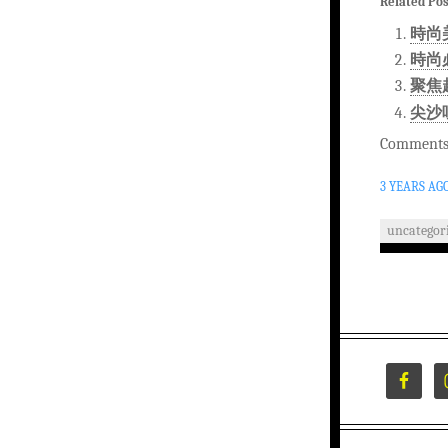
Related Pos
時尚
時尚
聚焦
尖沙
Comments 
3 YEARS AG
uncategor