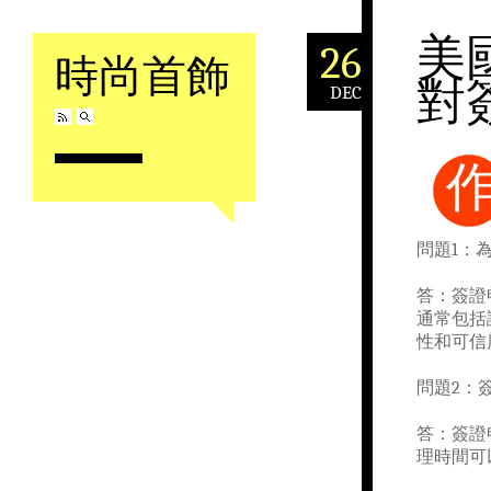
美
26
時尚首飾
對
DEC
Skip to content
問題1：
答：簽證
通常包括
性和可信
問題2：
答：簽證
理時間可