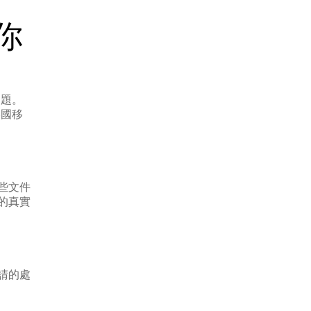
你
問題。
美國移
些文件
的真實
請的處