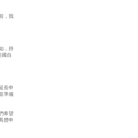
前，我
如，持
美國自
延長申
並準備
們希望
具體申