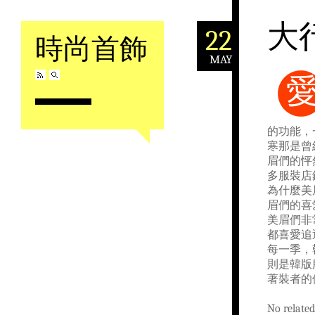
大
22
時尚首飾
MAY
Skip to content
的功能，
寒那是曾
眉們的怦
多服裝店
為什麼美
眉們的喜
美眉們非
都喜愛追
每一季，
則是韓版
著裝者的
No related