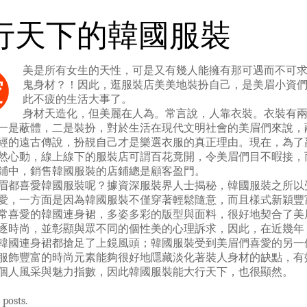
行天下的韓國服裝
美是所有女生的天性，可是又有幾人能擁有那可遇而不可
愛
鬼身材？！因此，逛服裝店美美地裝扮自己，是美眉小資
此不疲的生活大事了。
身材天造化，但美麗在人為。常言說，人靠衣裝。衣裝有
一是蔽體，二是裝扮，對於生活在現代文明社會的美眉們來說，
經的遠古傳說，扮靚自己才是樂選衣服的真正理由。現在，為了
然心動，線上線下的服裝店可謂百花竟開，令美眉們目不暇接，
鋪中，銷售韓國服裝的店鋪總是顧客盈門。
眉都喜愛韓國服裝呢？據資深服裝界人士揭秘，韓國服裝之所以
愛，一方面是因為韓國服裝不僅穿著輕鬆隨意，而且樣式新穎豐
常喜愛的韓國連身裙，多姿多彩的版型與面料，很好地契合了美
逐時尚，並彰顯與眾不同的個性美的心理訴求，因此，在近幾年
韓國連身裙都搶足了上鏡風頭；韓國服裝受到美眉們喜愛的另一
服飾豐富的時尚元素能夠很好地隱藏淡化著裝人身材的缺點，有
個人風采與魅力指數，因此韓國服裝能大行天下，也很顯然。
 posts.