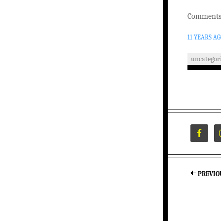
Comments 
11 YEARS A
uncategor
PREVIO