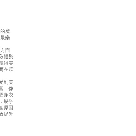
求的魔
們最樂
兩方面
蔽體禦
贏得美
而在眾
受到美
富，像
眉穿衣
，幾乎
個原因
效提升