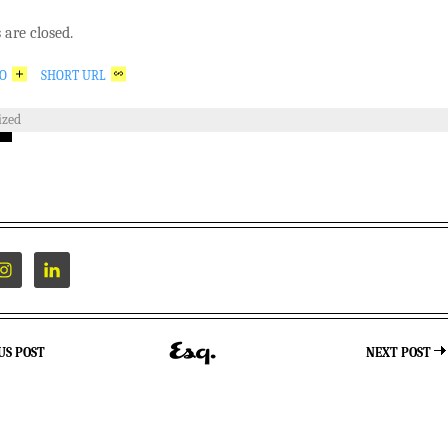
are closed.
GO
SHORT URL
ized
US POST
NEXT POST