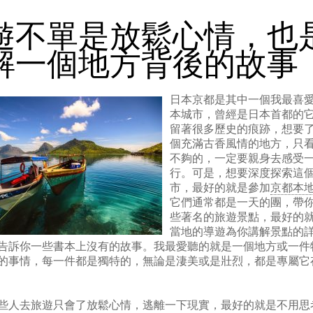
遊不單是放鬆心情，也
解一個地方背後的故事
日本京都是其中一個我最喜
本城市，曾經是日本首都的
留著很多歷史的痕跡，想要
個充滿古香風情的地方，只
不夠的，一定要親身去感受
行。可是，想要深度探索這
市，最好的就是參加
京都本
它們通常都是一天的團，帶
些著名的旅遊景點，最好的
當地的導遊為你講解景點的
告訴你一些書本上沒有的故事。我最愛聽的就是一個地方或一件
的事情，每一件都是獨特的，無論是淒美或是壯烈，都是專屬它
些人去旅遊只會了放鬆心情，逃離一下現實，最好的就是不用思