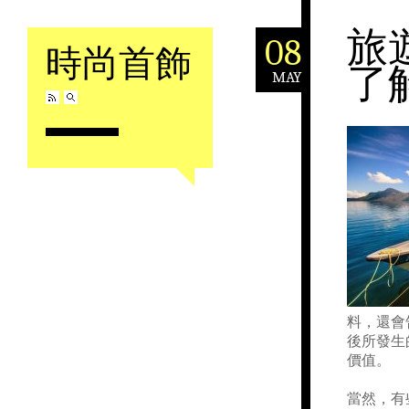
旅
08
時尚首飾
了
MAY
Skip to content
料，還會
後所發生
價值。
當然，有