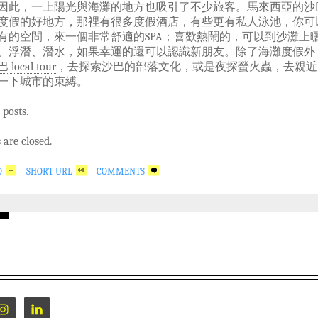
因此，一上陽光與海灘的地方也吸引了不少旅客。馬來西亞的沙
度假的好地方，那裡有很多度假酒店，有些更有私人泳池，你可
有的空間，來一個非常舒適的SPA；喜歡熱鬧的，可以到沙灘上
、浮潛、潛水，如果幸運的還可以認識新朋友。除了海灘度假外
 local tour
，去探索沙巴的部落文化，或是夜探螢火蟲，去親近
一下城市的束縛。
 posts.
are closed.
O
SHORT URL
COMMENTS