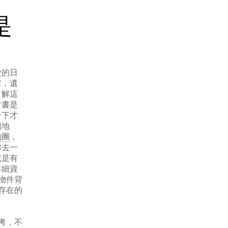
是
愛的日
它，遺
了解這
看書是
一下才
個地
地團
，
你去一
就是有
詳細資
物件背
存在的
考，不