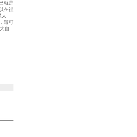
巴就是
以在裡
曬太
，還可
大自