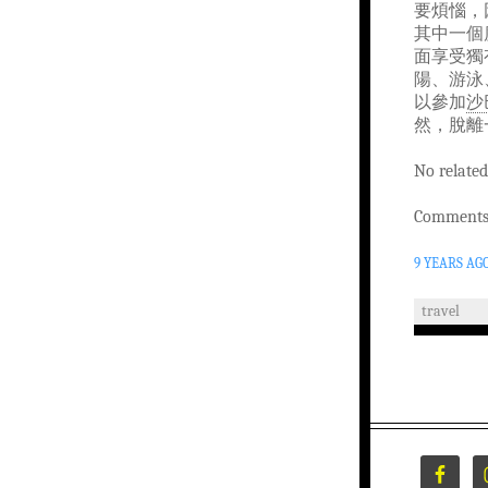
要煩惱，
其中一個
面享受獨
陽、游泳
以參加
沙巴
然，脫離
No related
Comments 
9 YEARS AG
travel