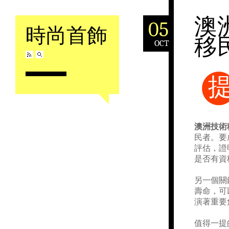
澳
05
時尚首飾
移
OCT
Skip to content
澳洲技術
民者。要
評估，證
是否有資
另一個關
壽命，可
演著重要
值得一提