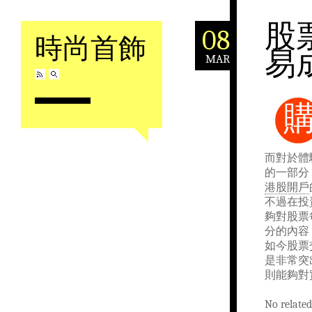
股
08
時尚首飾
易
MAR
Skip to content
而對於體
的一部分
港股開戶
不過在投
夠對股票
分的內容
如今股票
是非常突
則能夠對
No related