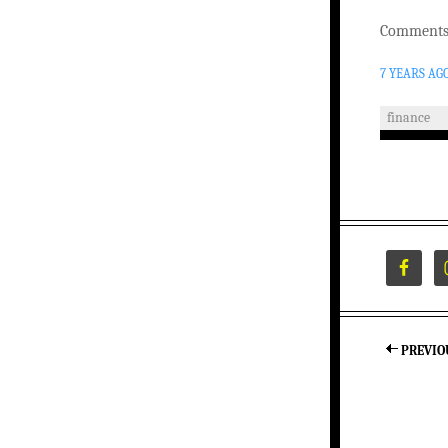
Comments 
7 YEARS AG
finance
PREVIO