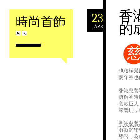
香
23
時尚首飾
的
APR
Skip to content
也積極幫
幾年裡也
香港慈善
瞭解香港
善款巨大
來管理，
香港慈善
有新的學
學習，為