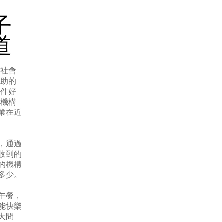
子
道
將社會
幫助的
條件好
善機構
業在近
，通過
收到的
的機構
多少。
午餐，
能快樂
大問