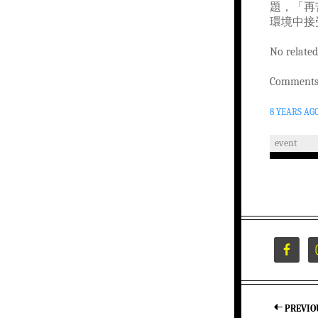
題，「再
環境中接
No related
Comments 
8 YEARS AG
event
PREVIO