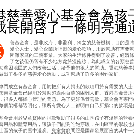
港慈善愛心基金會為孩
成長開啓了一條明亮通
善基金會，是非政府，非盈利，獨立的慈善機構，目的是
慈
愛心人士，愛心企業所捐獻的愛心款項，用於幫助有需要
困難家庭的工藝事業。大家的生活條件得到了改善，經濟
了之後但仍舊有不少地方處於溫飽線，為此成立的各類慈
助貧困地區的人們改善生活，給予他們很大的幫助。香港慈善事
做出了很多的慈善愛心活動，成功幫助了許多的困難家庭。
專門成立有基金會，用於把所有人捐出的款項用於有需要的人士
慈善基金會已經用於幫助超過兩百萬的困難人群。香港基金會所
，很多人都擔心管理的問題。為了更好保管善款，基金會有專門
每個架構都透明化，讓所有愛心人士都明白自己所捐出的款項是
基金會用於兒童貧困的捐款幫助了很多的山區孩子有溫飽的營養
習用品和體育用品，讓孩子們能夠吃飽穿暖，在山區里的學校也
山區的孩子們雪中送炭。
兒童貧窮
問題是國家發展面臨的其中一