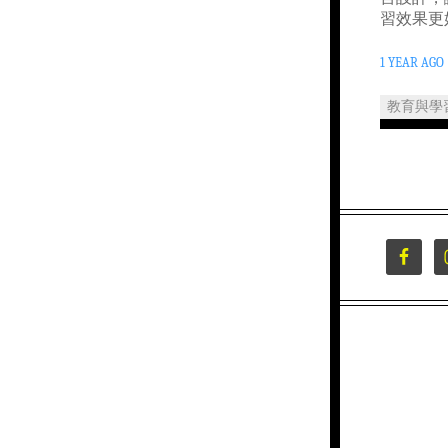
習效果更
1 YEAR AGO
教育與學