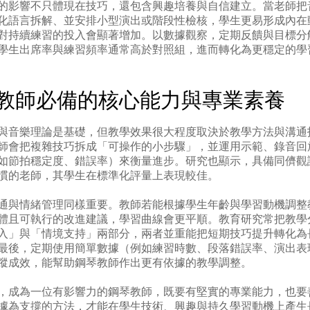
的影響不只體現在技巧，還包含興趣培養與自信建立。當老師把
化語言拆解、並安排小型演出或階段性檢核，學生更易形成內在
對持續練習的投入會顯著增加。以數據觀察，定期反饋與目標分
學生出席率與練習頻率通常高於對照組，進而轉化為更穩定的學
教師必備的核心能力與專業素養
與音樂理論是基礎，但教學效果很大程度取決於教學方法與溝通
師會把複雜技巧拆成「可操作的小步驟」，並運用示範、錄音回
如節拍穩定度、錯誤率）來衡量進步。研究也顯示，具備同儕觀
慣的老師，其學生在標準化評量上表現較佳。
通與情緒管理同樣重要。教師若能根據學生年齡與學習動機調整
體且可執行的改進建議，學習曲線會更平順。教育研究常把教學
入」與「情境支持」兩部分，兩者並重能把短期技巧提升轉化為
最後，定期使用簡單數據（例如練習時數、段落錯誤率、演出表
蹤成效，能幫助鋼琴教師作出更有依據的教學調整。
，成為一位有影響力的鋼琴教師，既要有堅實的專業能力，也要
據為支撐的方法，才能在學生技術、興趣與持久學習動機上產生