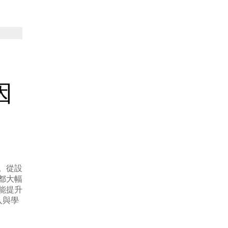
因
。從設
都大幅
能提升
入與學