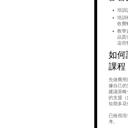
培訓
培訓
收費
教學
品質
這些
如何
課程
先做費用
據自己的
建議策略
的支援（
短期多花
已檢視現
考。