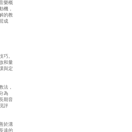
音樂概
動機，
解的教
習成
技巧。
放和量
課與定
教法，
分為
長期音
現評
善於溝
長遠的