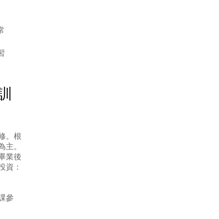
常
習
。
訓
修。根
為主。
畢業後
投資：
課參