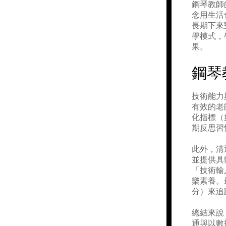
鋼琴教師
念用生活
長期下來
學模式，
果。
鋼琴
技術能力
有效的老
化指標（
期反思習
此外，溝
並提供具
「技術輸
樂素養。
分）來追
總結來說
通與以數