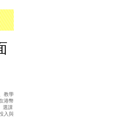
面
、教學
在港幣
0。選課
投入與