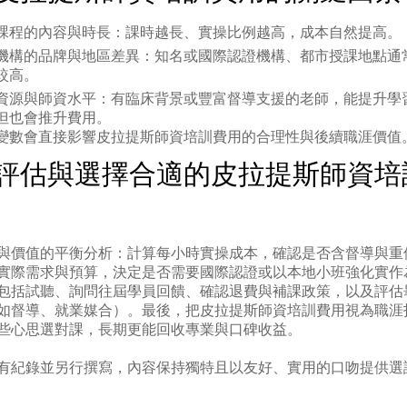
課程的內容與時長：課時越長、實操比例越高，成本自然提高。
機構的品牌與地區差異：知名或國際認證機構、都市授課地點通
較高。
資源與師資水平：有臨床背景或豐富督導支援的老師，能提升學
但也會推升費用。
變數會直接影響皮拉提斯師資培訓費用的合理性與後續職涯價值
評估與選擇合適的皮拉提斯師資培
與價值的平衡分析：計算每小時實操成本，確認是否含督導與重
實際需求與預算，決定是否需要國際認證或以本地小班強化實作
包括試聽、詢問往屆學員回饋、確認退費與補課政策，以及評估
如督導、就業媒合）。最後，把皮拉提斯師資培訓費用視為職涯
些心思選對課，長期更能回收專業與口碑收益。
有紀錄並另行撰寫，內容保持獨特且以友好、實用的口吻提供選