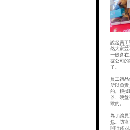
說起
員工
然大家並
一般會在
據公司的
了。
員工禮品
所以負責
的。根據
器、硬盤
歡的。
為了讓員
包
。防盜
間行路四