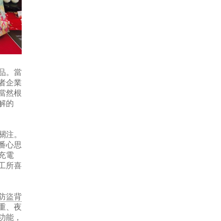
品。當
者企業
當然根
解的
關注。
番心思
充電
工所喜
防盜背
重、夜
功能，