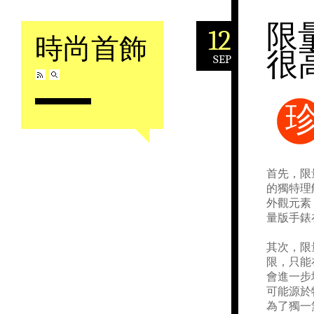
限
12
時尚首飾
很
SEP
Skip to content
首先，限
的獨特理
外觀元素
量版手錶
其次，限
限，只能
會進一步
可能源於
為了獨一