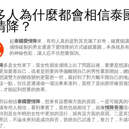
多人為什麼都會相信泰
情降？
起
泰國愛情降
來，有些人真的是對其充滿了好奇，確實能
說
感情破裂的男女通過下愛情降的方式破鏡重圓，本身就具
的神秘色彩，讓人忍不住想要探詢。
降
多是女性來下，當女性朋友感情上出了問題以後，要麼是想讓
更加愛慕自己，或者是想要與準備離開自己的男性重新開始，總
想讓雙方的關係變的更緊密一些，最好到了對方離不開自己的地
這一點，往往是通過做一場法事來達到，當然了是由那些修習過
，才能起到想要的效果。
所以相信
泰國愛情降
，想來有這麼兩方面的原因，一是可能真的
讓有些人相信，看到事實了，當然也就相信了，就像
情降香港
現
特別是在年輕的女性中更加的流行，就有這方面的原因。二是其
寄託，不論未來到底成功與否，曾經自己試過了，努力了，不成
了。