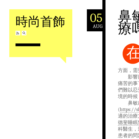
鼻
05
時尚首飾
療
AUG
Skip to content
方面，需
影響日常
痛苦的事
們難以忍
境的時候
鼻敏感
(
https://s
適的治療
德斐睡眠
科醫生，
患者的問