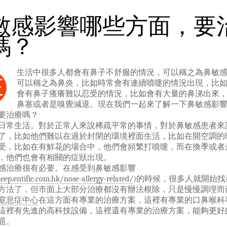
敏感影響哪些方面，要
嗎？
生活中很多人都會有鼻子不舒服的情況，可以稱之為鼻敏
在
可以稱之為鼻炎，比如時常會有連續噴嚏的情況出現，比
會有鼻子瘙癢難以忍受的情況，比如會有大量的鼻涕出來
鼻塞或者是嗅覺減退。現在我們一起來了解一下鼻敏感影
要治療嗎？
生活。對於正常人來說稀疏平常的事情，對於鼻敏感患者來
了，比如他們難以在過於封閉的環境裡面生活，比如在開空調的
受，比如在有鮮花的場合中，他們會頻繁打噴嚏，而在換季或者
，他們也會有相關的症狀出現。
治療很有必要。在感受到鼻敏感影響
leep.entific.com.hk/nose-allergy-related/
)的時候，很多人就開始找
方法了，但市面上大部分治療都沒有辦法根除，只是慢慢調理而
窒息症中心
在這方面有專業的治療方案，這裡有專業的口鼻喉科
這裡有先進的高科技設備，這裡還有專業的治療方案，能夠更好
題。