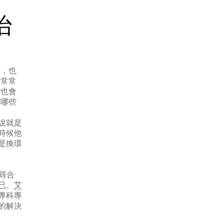
治
感，也
如常常
，也會
響哪些
說就是
時候他
是換環
尋合
已。
艾
專科專
的解決